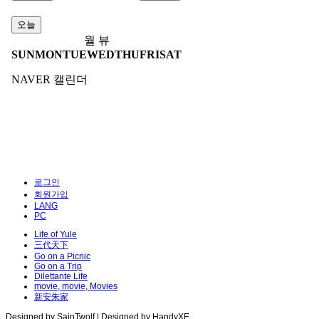
로그인
회원가입
LANG
PC
Life of Yule
三代天下
Go on a Picnic
Go on a Trip
Dilettante Life
movie, movie, Movies
新安朱家
Designed by SainTwolf | Designed by HandyXE